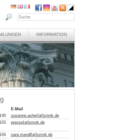
MLUNGEN
INFORMATION
ng
E-Mail
140
susanne.asher[at]smnk
.
de
155
presse[at]smnk
.
de
156
sara.mandl[at]smnk
.
de