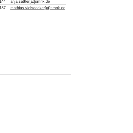
144
anja.sattler[at]smnk
.
de
187
mathias.vielsaecker[at]smnk
.
de