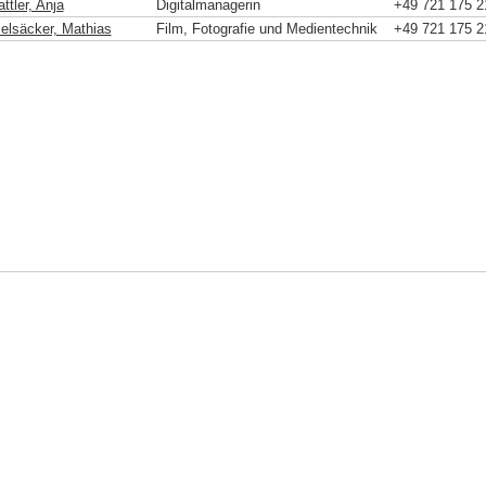
ttler, Anja
Digitalmanagerin
+49 721 175 2
ielsäcker, Mathias
Film, Fotografie und Medientechnik
+49 721 175 2