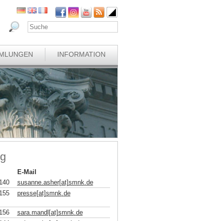
MLUNGEN
INFORMATION
ng
E-Mail
140
susanne.asher[at]smnk
.
de
155
presse[at]smnk
.
de
156
sara.mandl[at]smnk
.
de