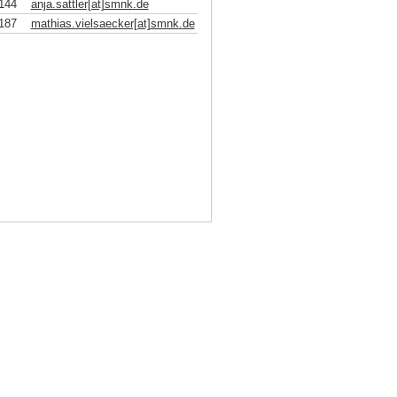
144
anja.sattler[at]smnk
.
de
187
mathias.vielsaecker[at]smnk
.
de