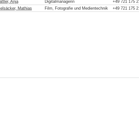
ttler, Anja
Digitalmanagerin
+49 721 175 2
ielsäcker, Mathias
Film, Fotografie und Medientechnik
+49 721 175 2