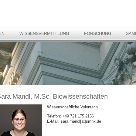
EN
WISSENSVERMITTLUNG
FORSCHUNG
SAM
ara Mandl, M.Sc. Biowissenschaften
Wissenschaftliche Volontärin
Telefon: +49 721 175 2156
E-Mail:
sara.mandl[at]smnk
.
de