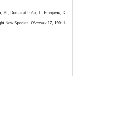
, M.; Domazet-Lošo, T.; Franjević, D.;
ight New Species.
Diversity
17, 190
: 1-