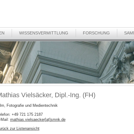
EN
WISSENSVERMITTLUNG
FORSCHUNG
SAM
athias Vielsäcker, Dipl.-Ing. (FH)
ilm, Fotografie und Medientechnik
elefon: +49 721 175 2187
-Mail:
mathias.vielsaecker[at]smnk
.
de
urück zur Listenansicht