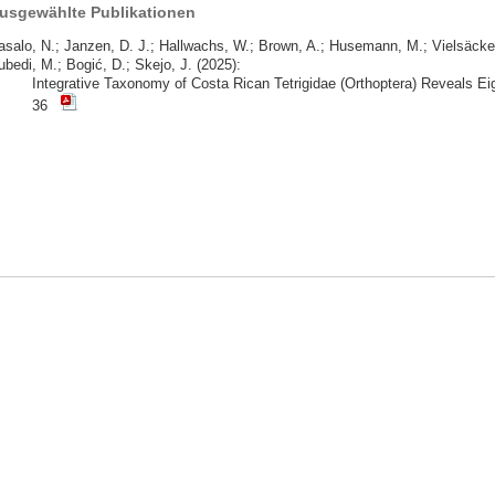
usgewählte Publikationen
asalo, N.; Janzen, D. J.; Hallwachs, W.; Brown, A.; Husemann, M.; Vielsäcker
bedi, M.; Bogić, D.; Skejo, J. (2025):
Integrative Taxonomy of Costa Rican Tetrigidae (Orthoptera) Reveals E
36