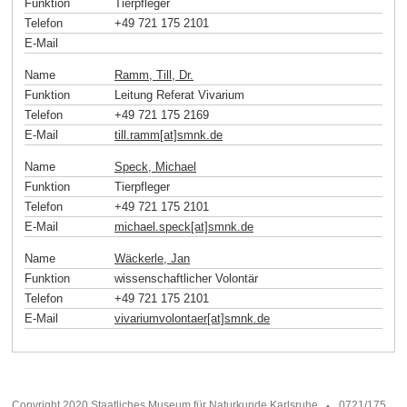
Funktion
Tierpfleger
Telefon
+49 721 175 2101
E-Mail
Name
Ramm, Till, Dr.
Funktion
Leitung Referat Vivarium
Telefon
+49 721 175 2169
E-Mail
till.ramm[at]smnk
.
de
Name
Speck, Michael
Funktion
Tierpfleger
Telefon
+49 721 175 2101
E-Mail
michael.speck[at]smnk
.
de
Name
Wäckerle, Jan
Funktion
wissenschaftlicher Volontär
Telefon
+49 721 175 2101
E-Mail
vivariumvolontaer[at]smnk
.
de
Copyright 2020 Staatliches Museum für Naturkunde Karlsruhe
0721/175