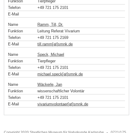
Funktion
Tierpfleger
Telefon
+49 721 175 2101
E-Mail
Name
Ramm, Till, Dr.
Funktion
Leitung Referat Vivarium
Telefon
+49 721 175 2169
E-Mail
till.ramm[at]smnk
.
de
Name
Speck, Michael
Funktion
Tierpfleger
Telefon
+49 721 175 2101
E-Mail
michael.speck[at]smnk
.
de
Name
Wäckerle, Jan
Funktion
wissenschaftlicher Volontär
Telefon
+49 721 175 2101
E-Mail
vivariumvolontaer[at]smnk
.
de
Copyright 2020 Staatliches Museum für Naturkunde Karlsruhe
0721/175