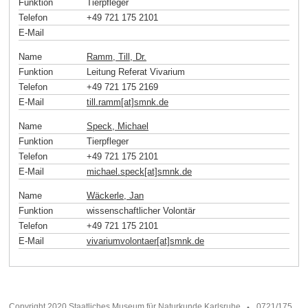
Funktion
Tierpfleger
Telefon
+49 721 175 2101
E-Mail
Name
Ramm, Till, Dr.
Funktion
Leitung Referat Vivarium
Telefon
+49 721 175 2169
E-Mail
till.ramm[at]smnk
.
de
Name
Speck, Michael
Funktion
Tierpfleger
Telefon
+49 721 175 2101
E-Mail
michael.speck[at]smnk
.
de
Name
Wäckerle, Jan
Funktion
wissenschaftlicher Volontär
Telefon
+49 721 175 2101
E-Mail
vivariumvolontaer[at]smnk
.
de
Copyright 2020 Staatliches Museum für Naturkunde Karlsruhe
0721/175