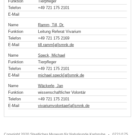
Funktion
Tierpfleger
Telefon
+49 721 175 2101
E-Mail
Name
Ramm, Till, Dr.
Funktion
Leitung Referat Vivarium
Telefon
+49 721 175 2169
E-Mail
till.ramm[at]smnk
.
de
Name
Speck, Michael
Funktion
Tierpfleger
Telefon
+49 721 175 2101
E-Mail
michael.speck[at]smnk
.
de
Name
Wäckerle, Jan
Funktion
wissenschaftlicher Volontär
Telefon
+49 721 175 2101
E-Mail
vivariumvolontaer[at]smnk
.
de
Copyright 2020 Staatliches Museum für Naturkunde Karlsruhe
0721/175