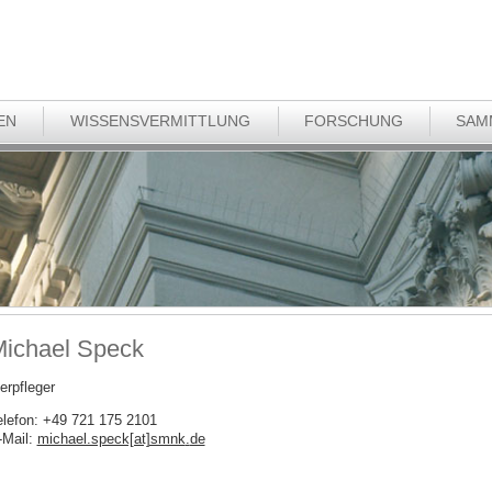
EN
WISSENSVERMITTLUNG
FORSCHUNG
SAM
ichael Speck
erpfleger
elefon: +49 721 175 2101
-Mail:
michael.speck[at]smnk
.
de