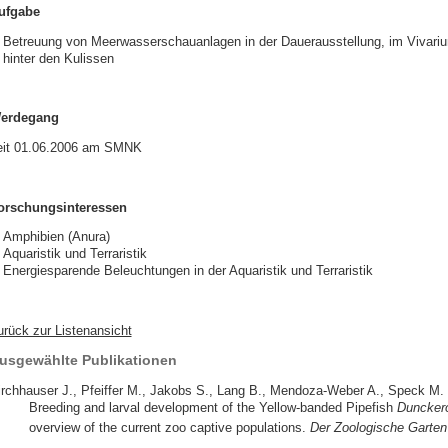
ufgabe
Betreuung von Meerwasserschauanlagen in der Dauerausstellung, im Vivari
hinter den Kulissen
erdegang
eit 01.06.2006 am SMNK
orschungsinteressen
Amphibien (Anura)
Aquaristik und Terraristik
Energiesparende Beleuchtungen in der Aquaristik und Terraristik
urück zur Listenansicht
usgewählte Publikationen
irchhauser J., Pfeiffer M., Jakobs S., Lang B., Mendoza-Weber A., Speck M. &
Breeding and larval development of the Yellow-banded Pipefish
Duncker
overview of the current zoo captive populations.
Der Zoologische Garten