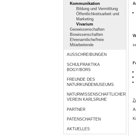
A
Kommunikation
Bildung und Vermittlung
Öffentlichkeitsarbeit und
Marketing
Vivarium
Geowissenschaften
Biowissenschaften
W
Ehrenamtliche/freie
s
Mitarbeitende
AUSSCHREIBUNGEN
F
SCHULPRAKTIKA
BOGY/BORS
FREUNDE DES
NATURKUNDEMUSEUMS
NATURWISSENSCHAFTLICHER
VEREIN KARLSRUHE
Z
A
PARTNER
K
PATENSCHAFTEN
AKTUELLES