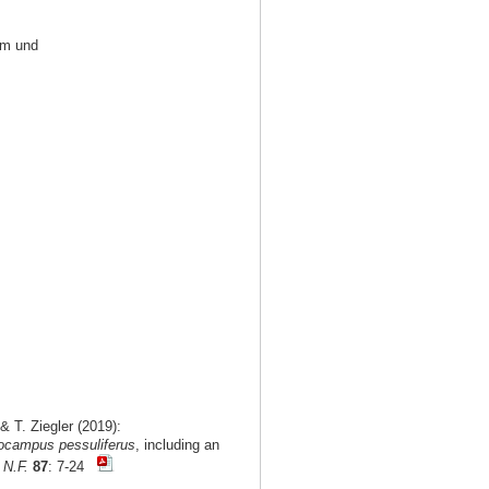
um und
 T. Ziegler (2019):
ocampus pessuliferus
, including an
 N.F.
87
: 7-24