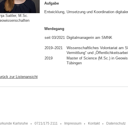
Aufgabe
Entwicklung, Umsetzung und Koordination digitale
nja Sattler, M.Sc.
eowissenschaften
Werdegang
seit 03/2021
Digitalmanagerin am SMNK
2019–2021
Wissenschaftliches Volontariat am S
Vermittlung“ und „Öffentlichkeitsarbe
2019
Master of Science (M.Sc.) in Geowis
Tübingen
urück zur Listenansicht
urkunde Karlsruhe
0721/175 2111
Impressum
Kontakt
Datenschutz