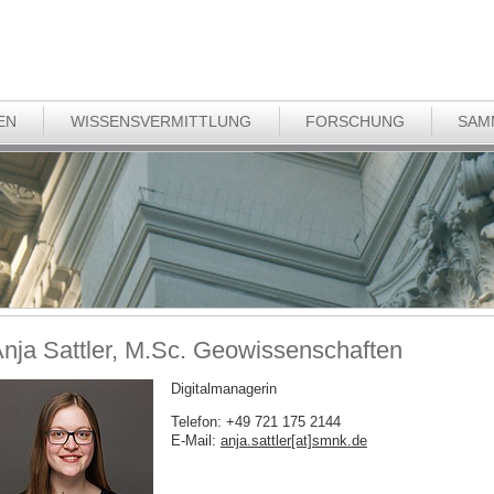
EN
WISSENSVERMITTLUNG
FORSCHUNG
SAM
nja Sattler, M.Sc. Geowissenschaften
Digitalmanagerin
Telefon: +49 721 175 2144
E-Mail:
anja.sattler[at]smnk
.
de