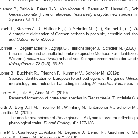
lvarado P., Pablo A., Pérez J.-B., Van Vooren N., Bernauer T., Hensel G., Sch
Genea coronata
(Pyrenomataceae, Pezizales), a cryptic new species in 
Sydowia
73
: 1-12
rsch T., Stevens A.-D., Häffner E., (...), Scholler M., (...), Simmel J., (...), Z
A complete digitization of German herbaria is possible, sensible and sh
and Outcomes
6
: e50675
uchheit R., Zegermacher K., Zgraja G., Hinrichsberger J., Scholler M. (2020):
Eine einfache und schnelle lichtmikroskopische Methode zur Identifizier
Weizen (
Triticum aestivum
) anhand von Keimporenmerkmalen der Uredi
Kulturpflanzen
72 (2–3)
: 33-39
ubner B., Buchheit R., Friedrich F., Kummer V., Scholler M. (2019):
Species identification of European forest pathogens of the genus
Milesi
morphology and molecular barcoding including
M. woodwardiana
spec. n
choller M., Lutz M., Aime M. C. (2019):
Repeated formation of correlated species in
Tranzschelia
(Pucciniales).
ürth D., Borg Dahl M., Trouillier M., Wilmking M., Unterseher M., Scholler M
hnittler M. (2019):
The needle mycobiome of
Picea glauca
– A dynamic system reflecting s
phenological traits.
Fungal Ecology
41
: 177-186
ime M.C., Castlebury L., Abbasi M., Begerow D., Berndt R., Kirschner R., M
choller M., Thines M., Rossman A.Y. (2018):