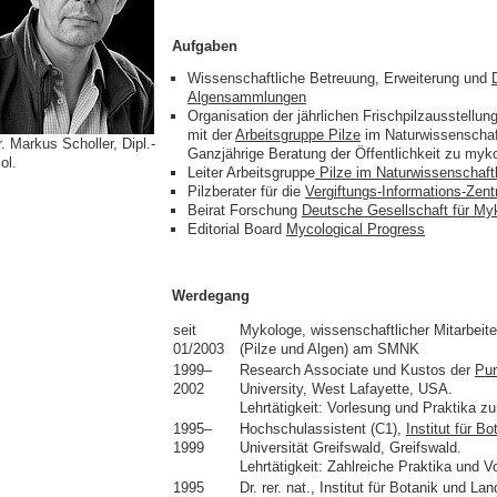
Aufgaben
Wissenschaftliche Betreuung, Erweiterung und
Algensammlungen
Organisation der jährlichen Frischpilzausstellu
mit der
Arbeitsgruppe Pilze
im Naturwissenschaft
. Markus Scholler, Dipl.-
Ganzjährige Beratung der Öffentlichkeit zu myk
ol.
Leiter Arbeitsgruppe
Pilze im Naturwissenschaftl
Pilzberater für die
Vergiftungs-Informations-Zent
Beirat Forschung
Deutsche Gesellschaft für My
Editorial Board
Mycological Progress
Werdegang
seit
Mykologe, wissenschaftlicher Mitarbei
01/2003
(Pilze und Algen) am SMNK
1999–
Research Associate und Kustos der
Pur
2002
University, West Lafayette, USA.
Lehrtätigkeit: Vorlesung und Praktika zu
1995–
Hochschulassistent (C1),
Institut für B
1999
Universität Greifswald, Greifswald.
Lehrtätigkeit: Zahlreiche Praktika und 
1995
Dr. rer. nat., Institut für Botanik und La