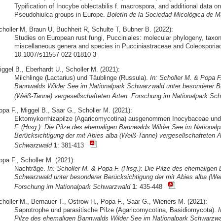
Typification of Inocybe oblectabilis f. macrospora, and additional data o
Pseudohiulca groups in Europe.
Boletín de la Sociedad Micológica de M
choller M, Braun U, Buchheit R, Schulte T, Bubner B. (2022):
Studies on European rust fungi, Pucciniales: molecular phylogeny, tax
miscellaneous genera and species in Pucciniastraceae and Coleospori
10.1007/s11557-022-01810-3
iggel B., Eberhardt U., Scholler M. (2021):
Milchlinge (Lactarius) und Täublinge (Russula).
In: Scholler M. & Popa F
Bannwalds Wilder See im Nationalpark Schwarzwald unter besonderer Be
(Weiß-Tanne) vergesellschafteten Arten. Forschung im Nationalpark Sc
opa F., Miggel B., Saar G., Scholler M. (2021):
Ektomykorrhizapilze (Agaricomycotina) ausgenommen Inocybaceae un
F. (Hrsg.): Die Pilze des ehemaligen Bannwalds Wilder See im National
Berücksichtigung der mit Abies alba (Weiß-Tanne) vergesellschafteten A
Schwarzwald
1
: 381-413
opa F., Scholler M. (2021):
Nachträge.
In: Scholler M. & Popa F. (Hrsg.): Die Pilze des ehemaligen
Schwarzwald unter besonderer Berücksichtigung der mit Abies alba (Wei
Forschung im Nationalpark Schwarzwald
1
: 435-448
choller M., Bernauer T., Ostrow H., Popa F., Saar G., Wieners M. (2021):
Saprotrophe und parasitische Pilze (Agaricomycotina, Basidiomycota).
I
Pilze des ehemaligen Bannwalds Wilder See im Nationalpark Schwarzwa