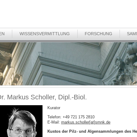
EN
WISSENSVERMITTLUNG
FORSCHUNG
SAM
r. Markus Scholler, Dipl.-Biol.
Kurator
Telefon: +49 721 175 2810
E-Mail:
markus.scholler[at]smnk
.
de
Kustos der Pilz- und Algensammlungen des He