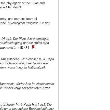
n the phylogeny of the Tiliae and
adrid
46
: 49-63
onomy, and nomenclature of
aceae.
Mycological Progress
21
: doi:
. (Hrsg.): Die Pilze des ehemaligen
rücksichtigung der mit Abies alba
hwarzwald
1
: 415-434
d Russulaceae.
In: Scholler M. & Popa
park Schwarzwald unter besonderer
rten. Forschung im Nationalpark
 Bannwalds Wilder See im Nationalpark
ß-Tanne) vergesellschafteten Arten.
n: Scholler M. & Popa F. (Hrsg.): Die
ld unter besonderer Berücksichtigung