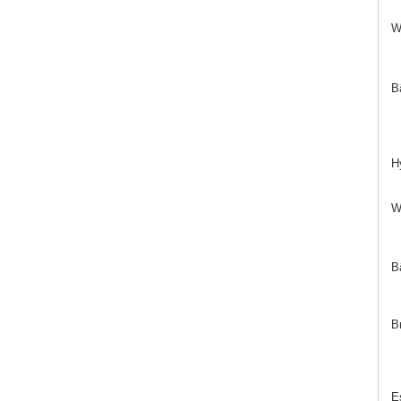
W
B
Hy
Wi
B
B
E