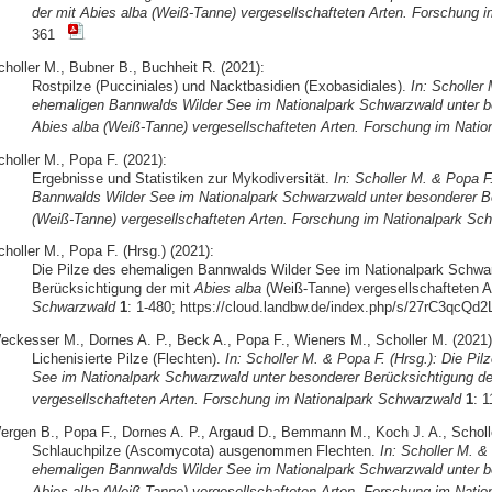
der mit Abies alba (Weiß-Tanne) vergesellschafteten Arten. Forschung 
361
choller M., Bubner B., Buchheit R. (2021):
Rostpilze (Pucciniales) und Nacktbasidien (Exobasidiales).
In: Scholler 
ehemaligen Bannwalds Wilder See im Nationalpark Schwarzwald unter be
Abies alba (Weiß-Tanne) vergesellschafteten Arten. Forschung im Nati
choller M., Popa F. (2021):
Ergebnisse und Statistiken zur Mykodiversität.
In: Scholler M. & Popa F
Bannwalds Wilder See im Nationalpark Schwarzwald unter besonderer Be
(Weiß-Tanne) vergesellschafteten Arten. Forschung im Nationalpark Sc
holler M., Popa F. (Hrsg.) (2021):
Die Pilze des ehemaligen Bannwalds Wilder See im Nationalpark Schwa
Berücksichtigung der mit
Abies alba
(Weiß-Tanne) vergesellschafteten A
Schwarzwald
1
: 1-480; https://cloud.landbw.de/index.php/s/27rC3qcQ
eckesser M., Dornes A. P., Beck A., Popa F., Wieners M., Scholler M. (2021)
Lichenisierte Pilze (Flechten).
In: Scholler M. & Popa F. (Hrsg.): Die Pi
See im Nationalpark Schwarzwald unter besonderer Berücksichtigung de
vergesellschafteten Arten. Forschung im Nationalpark Schwarzwald
1
: 
ergen B., Popa F., Dornes A. P., Argaud D., Bemmann M., Koch J. A., Scholle
Schlauchpilze (Ascomycota) ausgenommen Flechten.
In: Scholler M. &
ehemaligen Bannwalds Wilder See im Nationalpark Schwarzwald unter be
Abies alba (Weiß-Tanne) vergesellschafteten Arten. Forschung im Nati