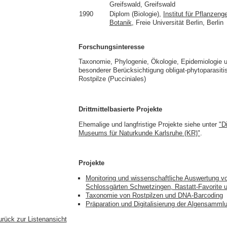
Greifswald, Greifswald
1990
Diplom (Biologie),
Institut für Pflanzen
Botanik
, Freie Universität Berlin, Berlin
Forschungsinteresse
Taxonomie, Phylogenie, Ökologie, Epidemiologie u
besonderer Berücksichtigung obligat-phytoparasitis
Rostpilze (Pucciniales)
Drittmittelbasierte Projekte
Ehemalige und langfristige Projekte siehe unter
"D
Museums für Naturkunde Karlsruhe (KR)"
.
Projekte
Monitoring und wissenschaftliche Auswertung von
Schlossgärten Schwetzingen, Rastatt-Favorite
Taxonomie von Rostpilzen und DNA-Barcoding
Präparation und Digitalisierung der Algensamml
urück zur Listenansicht