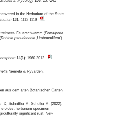
 Studies in Mycology
108
: 237-241
iscovered in the Herbarium of the State
tection
131
: 1113-1119
Mittelmeer- Feuerschwamm (
Fomitiporia
(
Robinia pseudacacia
‚Umbraculifera‘).
cosphere
14(1)
: 1960-2012
nella
Niemelä & Ryvarden.
nzen aus dem alten Botanischen Garten
D, Schnittler M, Scholler M. (2022):
the oldest herbarium specimen
culturally significant rust.
New