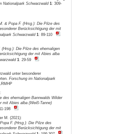
im Nationalpark Schwarzwald
1
: 309-
M. & Popa F. (Hrsg.): Die Pilze des
sonderer Berücksichtigung der mit
onalpark Schwarzwald
1
: 89-110
. (Hrsg.): Die Pilze des ehemaligen
rücksichtigung der mit Abies alba
hwarzwald
1
: 29-59
rzwald unter besonderer
rten.
Forschung im Nationalpark
d2LRMHP
:
lze des ehemaligen Bannwalds Wilder
r mit Abies alba (Weiß-Tanne)
111-198
r M. (2021):
 Popa F. (Hrsg.): Die Pilze des
sonderer Berücksichtigung der mit
onalpark Schwarzwald
1
: 199-307