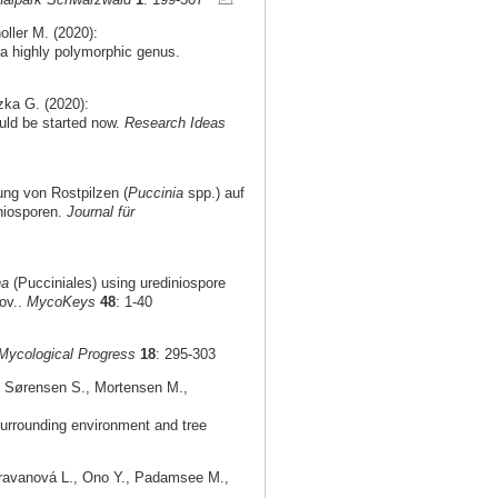
oller M. (2020):
a highly polymorphic genus.
izka G. (2020):
ould be started now.
Research Ideas
ung von Rostpilzen (
Puccinia
spp.) auf
niosporen.
Journal für
na
(Pucciniales) using urediniospore
ov..
MycoKeys
48
: 1-40
Mycological Progress
18
: 295-303
., Sørensen S., Mortensen M.,
urrounding environment and tree
aravanová L., Ono Y., Padamsee M.,