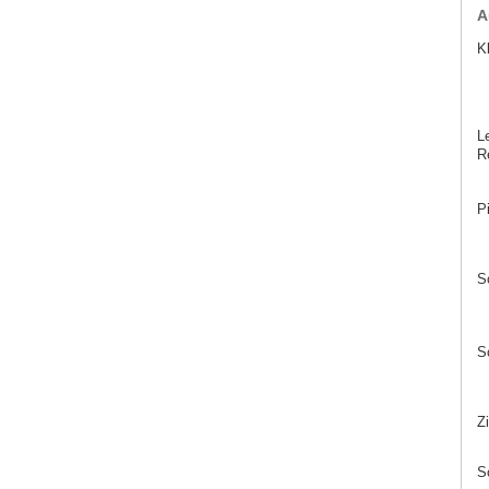
A
Kl
Le
Re
P
S
Sc
Z
Sc