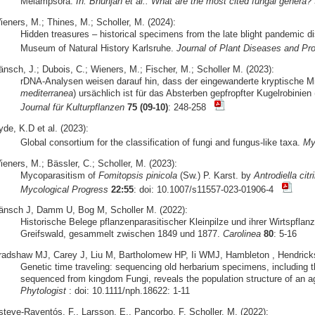
Melampsora.
In: Bhunjan et al.: What are the most cited fungal genera?
ieners, M.; Thines, M.; Scholler, M. (2024):
Hidden treasures – historical specimens from the late blight pandemic d
Museum of Natural History Karlsruhe.
Journal of Plant Diseases and Pro
änsch, J.; Dubois, C.; Wieners, M.; Fischer, M.; Scholler M. (2023):
rDNA-Analysen weisen darauf hin, dass der eingewanderte kryptische 
mediterranea
) ursächlich ist für das Absterben gepfropfter Kugelrobinien 
Journal für Kulturpflanzen
75 (09-10)
: 248-258
de, K.D et al. (2023):
Global consortium for the classification of fungi and fungus-like taxa.
My
eners, M.; Bässler, C.; Scholler, M. (2023):
Mycoparasitism of
Fomitopsis pinicola
(Sw.) P. Karst. by
Antrodiella citri
Mycological Progress
22:55
: doi: 10.1007/s11557-023-01906-4
änsch J, Damm U, Bog M, Scholler M. (2022):
Historische Belege pflanzenparasitischer Kleinpilze und ihrer Wirtspfla
Greifswald, gesammelt zwischen 1849 und 1877.
Carolinea
80
: 5-16
radshaw MJ, Carey J, Liu M, Bartholomew HP, Ii WMJ, Hambleton , Hendricks, 
Genetic time traveling: sequencing old herbarium specimens, including 
sequenced from kingdom Fungi, reveals the population structure of an agri
Phytologist
: doi: 10.1111/nph.18622: 1-11
steve-Raventós, F., Larsson, E., Pancorbo, F. Scholler, M. (2022):