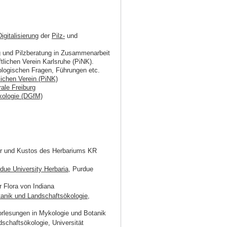
Digitalisierung
der
Pilz-
und
ng und Pilzberatung in Zusammenarbeit
lichen Verein Karlsruhe (PiNK).
ologischen Fragen, Führungen etc.
ichen Verein (PiNK)
rale Freiburg
kologie (DGfM)
ter und Kustos des Herbariums KR
due University Herbaria
, Purdue
r Flora von Indiana
otanik und Landschaftsökologie
,
Vorlesungen in Mykologie und Botanik
ndschaftsökologie, Universität