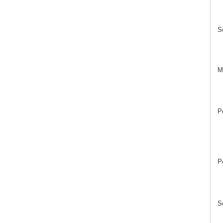
S
M
P
P
S