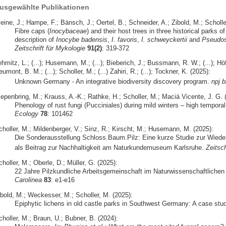
usgewählte Publikationen
eine, J.; Hampe, F.; Bänsch, J.; Oertel, B.; Schneider, A.; Zibold, M.; Scholle
Fibre caps (
Inocybaceae
) and their host trees in three historical parks
description of
Inocybe badensis
,
I. favoris
,
I. schweyckertii
and
Pseudos
Zeitschrift für Mykologie
91(2)
: 319-372
hmitz, L.; (...); Husemann, M.; (...); Bieberich, J.; Bussmann, R. W.; (...); Höfer
umont, B. M.; (...); Scholler, M.; (...) Zahiri, R.; (...); Tockner, K. (2025):
Unknown Germany - An integrative biodiversity discovery program.
npj b
iepenbring, M.; Krauss, A.-K.; Rathke, H.; Scholler, M.; Maciá Vicente, J. G. 
Phenology of rust fungi (Pucciniales) during mild winters – high temporal 
Ecology
78
: 101462
choller, M.; Mildenberger, V.; Sinz, R.; Kirscht, M.; Husemann, M. (2025):
Die Sonderausstellung Schloss.Baum.Pilz: Eine kurze Studie zur Wiede
als Beitrag zur Nachhaltigkeit am Naturkundemuseum Karlsruhe.
Zeitsch
holler, M.; Oberle, D.; Müller, G. (2025):
22 Jahre Pilzkundliche Arbeitsgemeinschaft im Naturwissenschaftlichen 
Carolinea
83
: e1-e16
ibold, M.; Weckesser, M.; Scholler, M. (2025):
Epiphytic lichens in old castle parks in Southwest Germany: A case stu
holler, M.; Braun, U.; Bubner, B. (2024):