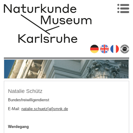
Natalie Schütz
Bundesfreiwilligendienst
E-Mail:
natalie.schuetz[at]smnk
.
de
Werdegang