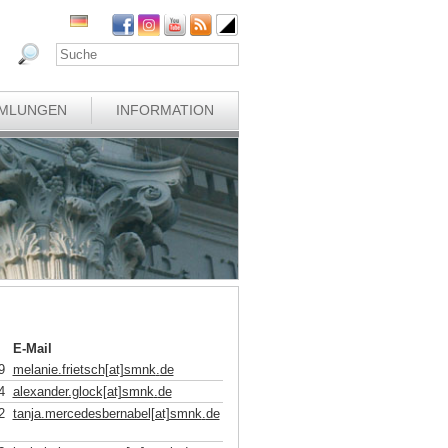
MLUNGEN
INFORMATION
E-Mail
9
melanie.frietsch[at]smnk
.
de
4
alexander.glock[at]smnk
.
de
2
tanja.mercedesbernabel[at]smnk
.
de