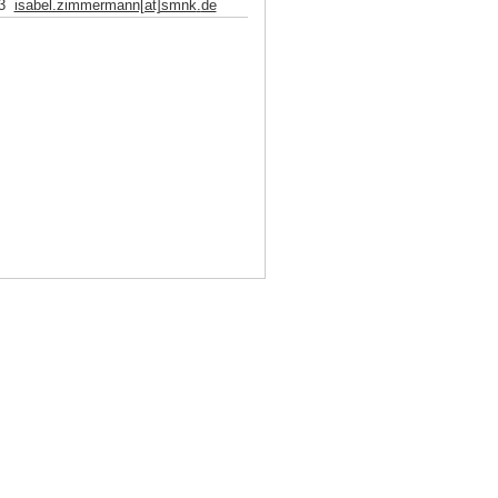
3
isabel.zimmermann[at]smnk
.
de