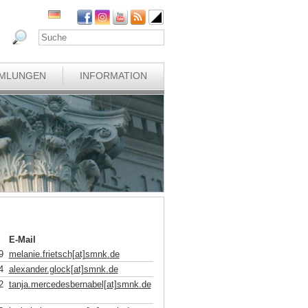
MLUNGEN
INFORMATION
E-Mail
9
melanie.frietsch[at]smnk
.
de
4
alexander.glock[at]smnk
.
de
2
tanja.mercedesbernabel[at]smnk
.
de