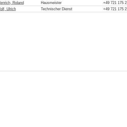
enrich, Roland
Hausmeister
+49 721 175 2
lf, Ulrich
Technischer Dienst
+49 721 175 2