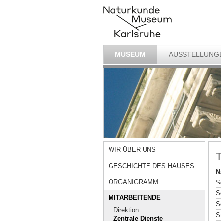
MUSEUM
AUSSTELLUNG
WIR ÜBER UNS
T
GESCHICHTE DES HAUSES
N
ORGANIGRAMM
S
S
MITARBEITENDE
S
Direktion
St
Zentrale Dienste