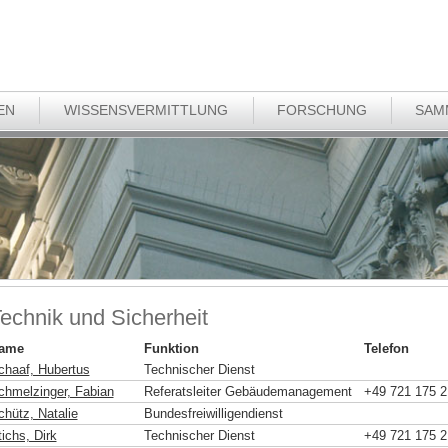
EN
WISSENSVERMITTLUNG
FORSCHUNG
SAM
echnik und Sicherheit
ame
Funktion
Telefon
chaaf, Hubertus
Technischer Dienst
chmelzinger, Fabian
Referatsleiter Gebäudemanagement
+49 721 175 2
chütz, Natalie
Bundesfreiwilligendienst
ichs, Dirk
Technischer Dienst
+49 721 175 2