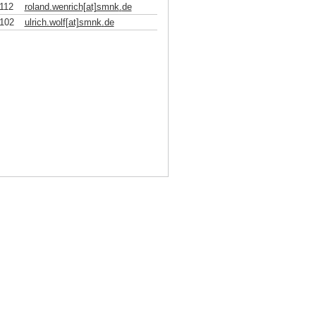
112
roland.wenrich[at]smnk
.
de
102
ulrich.wolf[at]smnk
.
de