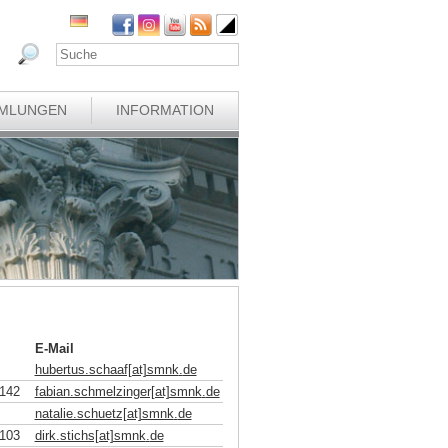
MLUNGEN
INFORMATION
E-Mail
hubertus.schaaf[at]smnk
.
de
142
fabian.schmelzinger[at]smnk
.
de
natalie.schuetz[at]smnk
.
de
103
dirk.stichs[at]smnk
.
de