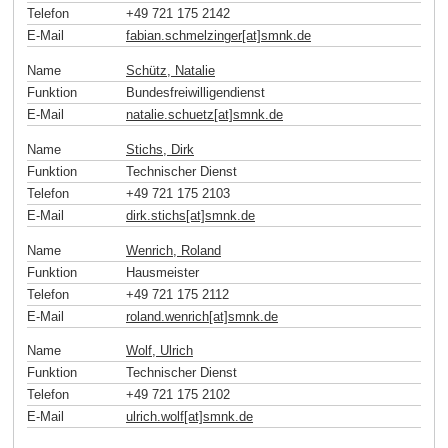
Telefon
+49 721 175 2142
E-Mail
fabian.schmelzinger[at]smnk
.
de
Name
Schütz, Natalie
Funktion
Bundesfreiwilligendienst
E-Mail
natalie.schuetz[at]smnk
.
de
Name
Stichs, Dirk
Funktion
Technischer Dienst
Telefon
+49 721 175 2103
E-Mail
dirk.stichs[at]smnk
.
de
Name
Wenrich, Roland
Funktion
Hausmeister
Telefon
+49 721 175 2112
E-Mail
roland.wenrich[at]smnk
.
de
Name
Wolf, Ulrich
Funktion
Technischer Dienst
Telefon
+49 721 175 2102
E-Mail
ulrich.wolf[at]smnk
.
de