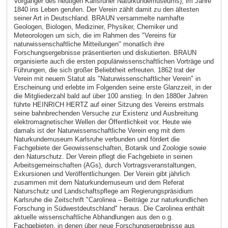
Vorgänger des heutigen Karlsruher Naturkundemuseums), im Jahre
1840 ins Leben gerufen. Der Verein zählt damit zu den ältesten
seiner Art in Deutschland. BRAUN versammelte namhafte
Geologen, Biologen, Mediziner, Physiker, Chemiker und
Meteorologen um sich, die im Rahmen des "Vereins für
naturwissenschaftliche Mitteilungen" monatlich ihre
Forschungsergebnisse präsentierten und diskutierten. BRAUN
organisierte auch die ersten populärwissenschaftlichen Vorträge und
Führungen, die sich großer Beliebtheit erfreuten. 1862 trat der
Verein mit neuem Statut als "Naturwissenschaftlicher Verein" in
Erscheinung und erlebte im Folgenden seine erste Glanzzeit, in der
die Mitgliederzahl bald auf über 100 anstieg. In den 1880er Jahren
führte HEINRICH HERTZ auf einer Sitzung des Vereins erstmals
seine bahnbrechenden Versuche zur Existenz und Ausbreitung
elektromagnetischer Wellen der Öffentlichkeit vor. Heute wie
damals ist der Naturwissenschaftliche Verein eng mit dem
Naturkundemuseum Karlsruhe verbunden und fördert die
Fachgebiete der Geowissenschaften, Botanik und Zoologie sowie
den Naturschutz. Der Verein pflegt die Fachgebiete in seinen
Arbeitsgemeinschaften (AGs), durch Vortragsveranstaltungen,
Exkursionen und Veröffentlichungen. Der Verein gibt jährlich
zusammen mit dem Naturkundemuseum und dem Referat
Naturschutz und Landschaftspflege am Regierungspräsidium
Karlsruhe die Zeitschrift "Carolinea – Beiträge zur naturkundlichen
Forschung in Südwestdeutschland" heraus. Die Carolinea enthält
aktuelle wissenschaftliche Abhandlungen aus den o.g.
Fachgebieten, in denen über neue Forschungsergebnisse aus