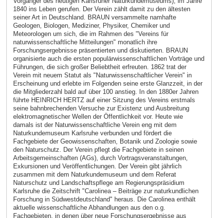
Vorgänger des heutigen Karlsruher Naturkundemuseums), im Jahre
1840 ins Leben gerufen. Der Verein zählt damit zu den ältesten
seiner Art in Deutschland. BRAUN versammelte namhafte
Geologen, Biologen, Mediziner, Physiker, Chemiker und
Meteorologen um sich, die im Rahmen des "Vereins für
naturwissenschaftliche Mitteilungen" monatlich ihre
Forschungsergebnisse präsentierten und diskutierten. BRAUN
organisierte auch die ersten populärwissenschaftlichen Vorträge und
Führungen, die sich großer Beliebtheit erfreuten. 1862 trat der
Verein mit neuem Statut als "Naturwissenschaftlicher Verein" in
Erscheinung und erlebte im Folgenden seine erste Glanzzeit, in der
die Mitgliederzahl bald auf über 100 anstieg. In den 1880er Jahren
führte HEINRICH HERTZ auf einer Sitzung des Vereins erstmals
seine bahnbrechenden Versuche zur Existenz und Ausbreitung
elektromagnetischer Wellen der Öffentlichkeit vor. Heute wie
damals ist der Naturwissenschaftliche Verein eng mit dem
Naturkundemuseum Karlsruhe verbunden und fördert die
Fachgebiete der Geowissenschaften, Botanik und Zoologie sowie
den Naturschutz. Der Verein pflegt die Fachgebiete in seinen
Arbeitsgemeinschaften (AGs), durch Vortragsveranstaltungen,
Exkursionen und Veröffentlichungen. Der Verein gibt jährlich
zusammen mit dem Naturkundemuseum und dem Referat
Naturschutz und Landschaftspflege am Regierungspräsidium
Karlsruhe die Zeitschrift "Carolinea – Beiträge zur naturkundlichen
Forschung in Südwestdeutschland" heraus. Die Carolinea enthält
aktuelle wissenschaftliche Abhandlungen aus den o.g.
Fachgebieten, in denen über neue Forschungsergebnisse aus