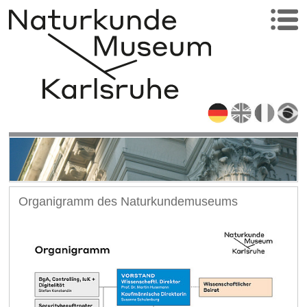
Organigramm des Naturkundemuseums