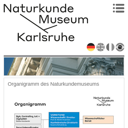
Organigramm des Naturkundemuseums