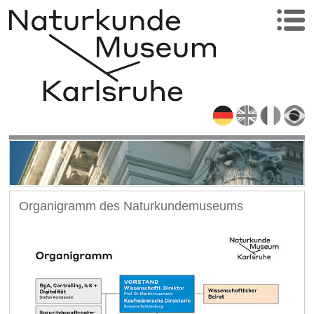
Organigramm des Naturkundemuseums