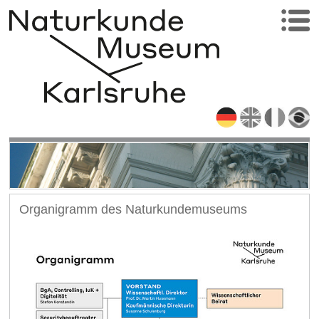
Organigramm des Naturkundemuseums