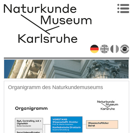
Organigramm des Naturkundemuseums