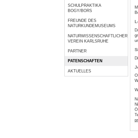
SCHULPRAKTIKA
M
BOGY/BORS
B
FREUNDE DES
L
NATURKUNDEMUSEUMS
D
g
NATURWISSENSCHAFTLICHER
u
VEREIN KARLSRUHE
S
PARTNER
D
PATENSCHAFTEN
J
AKTUELLES
O
W
W
N
N
Ö
T
p