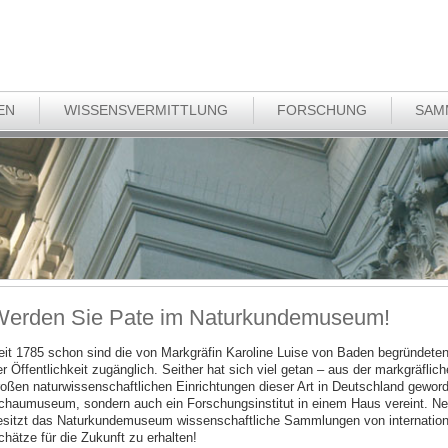
EN
WISSENSVERMITTLUNG
FORSCHUNG
SAM
erden Sie Pate im Naturkundemuseum!
eit 1785 schon sind die von Markgräfin Karoline Luise von Baden begründet
er Öffentlichkeit zugänglich. Seither hat sich viel getan – aus der markgräfli
roßen naturwissenschaftlichen Einrichtungen dieser Art in Deutschland geworde
chaumuseum, sondern auch ein Forschungsinstitut in einem Haus vereint. N
esitzt das Naturkundemuseum wissenschaftliche Sammlungen von internationa
chätze für die Zukunft zu erhalten!