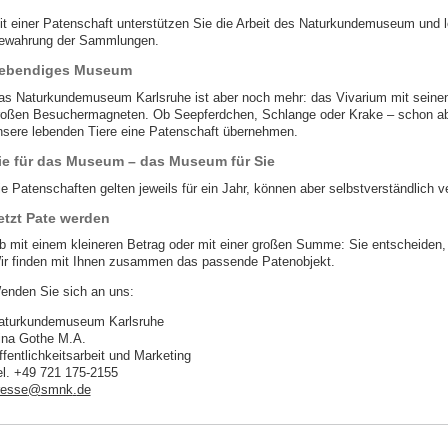
it einer Patenschaft unterstützen Sie die Arbeit des Naturkundemuseum und le
ewahrung der Sammlungen.
ebendiges Museum
as Naturkundemuseum Karlsruhe ist aber noch mehr: das Vivarium mit seinen A
roßen Besuchermagneten. Ob Seepferdchen, Schlange oder Krake – schon ab 
nsere lebenden Tiere eine Patenschaft übernehmen.
ie für das Museum – das Museum für Sie
ie Patenschaften gelten jeweils für ein Jahr, können aber selbstverständlich v
etzt Pate werden
b mit einem kleineren Betrag oder mit einer großen Summe: Sie entscheiden, 
ir finden mit Ihnen zusammen das passende Patenobjekt.
enden Sie sich an uns:
aturkundemuseum Karlsruhe
ina Gothe M.A.
ffentlichkeitsarbeit und Marketing
el. +49 721 175-2155
resse
@
smnk
.
de