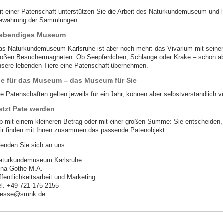
it einer Patenschaft unterstützen Sie die Arbeit des Naturkundemuseum und le
ewahrung der Sammlungen.
ebendiges Museum
as Naturkundemuseum Karlsruhe ist aber noch mehr: das Vivarium mit seinen A
roßen Besuchermagneten. Ob Seepferdchen, Schlange oder Krake – schon ab 
nsere lebenden Tiere eine Patenschaft übernehmen.
ie für das Museum – das Museum für Sie
ie Patenschaften gelten jeweils für ein Jahr, können aber selbstverständlich v
etzt Pate werden
b mit einem kleineren Betrag oder mit einer großen Summe: Sie entscheiden, 
ir finden mit Ihnen zusammen das passende Patenobjekt.
enden Sie sich an uns:
aturkundemuseum Karlsruhe
ina Gothe M.A.
ffentlichkeitsarbeit und Marketing
el. +49 721 175-2155
resse
@
smnk
.
de