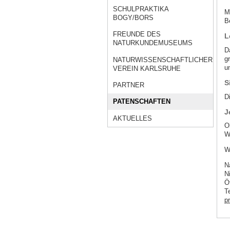
SCHULPRAKTIKA
M
BOGY/BORS
B
FREUNDE DES
L
NATURKUNDEMUSEUMS
D
g
NATURWISSENSCHAFTLICHER
u
VEREIN KARLSRUHE
S
PARTNER
D
PATENSCHAFTEN
J
AKTUELLES
O
W
W
N
N
Ö
T
p