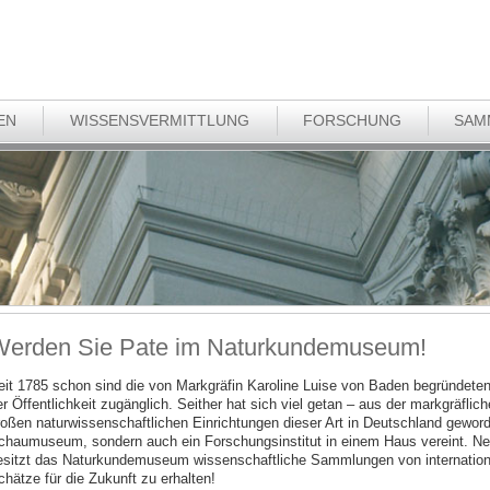
EN
WISSENSVERMITTLUNG
FORSCHUNG
SAM
erden Sie Pate im Naturkundemuseum!
eit 1785 schon sind die von Markgräfin Karoline Luise von Baden begründet
er Öffentlichkeit zugänglich. Seither hat sich viel getan – aus der markgräfli
roßen naturwissenschaftlichen Einrichtungen dieser Art in Deutschland geworde
chaumuseum, sondern auch ein Forschungsinstitut in einem Haus vereint. N
esitzt das Naturkundemuseum wissenschaftliche Sammlungen von internationa
chätze für die Zukunft zu erhalten!