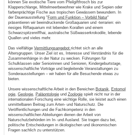
können Sie exotische Tiere vom Pfeilgiftfrosch bis zur
Klapperschlange, Mittelmeerbewohner wie Krake und Sepien oder
farbenprächtige Fische aus tropischen Gewässern bewundern. In
der Dauerausstellung "
Form und Funktion – Vorbild Natur
"
präsentieren wir beeindruckende Großaquarien und -terrarien: ein
riesiges Riffaquarium mit lebenden Korallen und einem
Schwarzspitzenriffhai, australische Süßwasserkrokodile, lebende
Quallen und vieles mehr.
Das vielfältige
Vermittlungsangebot
richtet sich an alle
Altersgruppen. Unser Ziel ist es, Interesse und Verständnis für die
Zusammenhänge in der Natur zu wecken. Führungen für
Schulklassen oder Seniorinnen und Senioren, Kindergeburtstage,
wissenschaftliche Vorträge und begleitende Veranstaltungen zu
Sonderausstellungen – wir haben für alle Besuchende etwas zu
bieten.
Unsere wissenschaftliche Arbeit in den Bereichen
Botanik
,
Entomol
ogie
,
Geologie
,
Paläontologie
und
Zoologie
spielt nicht nur in der
internationalen Forschung eine wichtige Rolle, sie leistet auch einen
unmittelbaren Beitrag zum Arten- und Naturschutz. Die
Veröffentlichungen und die Fachkompetenz in den
wissenschaftlichen Abteilungen dienen der Arbeit von
Naturschutzbehörden im In- und Ausland. Sie tragen dazu bei,
politische Entscheidungen in ökologischen und ökonomischen
Fragen sachlich zu unterstützen.