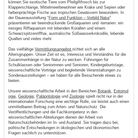
können Sie exotische Tiere vom Pfeilgiftfrosch bis zur
Klapperschlange, Mittelmeerbewohner wie Krake und Sepien oder
farbenprächtige Fische aus tropischen Gewässern bewundern. In
der Dauerausstellung "
Form und Funktion – Vorbild Natur
"
präsentieren wir beeindruckende Großaquarien und -terrarien: ein
riesiges Riffaquarium mit lebenden Korallen und einem
Schwarzspitzenriffhai, australische Süßwasserkrokodile, lebende
Quallen und vieles mehr.
Das vielfältige
Vermittlungsangebot
richtet sich an alle
Altersgruppen. Unser Ziel ist es, Interesse und Verständnis für die
Zusammenhänge in der Natur zu wecken. Führungen für
Schulklassen oder Seniorinnen und Senioren, Kindergeburtstage,
wissenschaftliche Vorträge und begleitende Veranstaltungen zu
Sonderausstellungen – wir haben für alle Besuchende etwas zu
bieten.
Unsere wissenschaftliche Arbeit in den Bereichen
Botanik
,
Entomol
ogie
,
Geologie
,
Paläontologie
und
Zoologie
spielt nicht nur in der
internationalen Forschung eine wichtige Rolle, sie leistet auch einen
unmittelbaren Beitrag zum Arten- und Naturschutz. Die
Veröffentlichungen und die Fachkompetenz in den
wissenschaftlichen Abteilungen dienen der Arbeit von
Naturschutzbehörden im In- und Ausland. Sie tragen dazu bei,
politische Entscheidungen in ökologischen und ökonomischen
Fragen sachlich zu unterstützen.