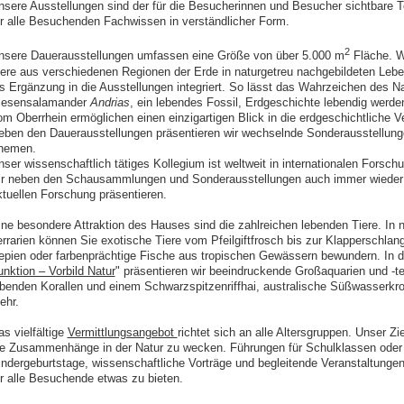
nsere Ausstellungen sind der für die Besucherinnen und Besucher sichtbare T
ür alle Besuchenden Fachwissen in verständlicher Form.
2
nsere Dauerausstellungen umfassen eine Größe von über 5.000 m
Fläche. W
iere aus verschiedenen Regionen der Erde in naturgetreu nachgebildeten Leb
ls Ergänzung in die Ausstellungen integriert. So lässt das Wahrzeichen des
iesensalamander
Andrias
, ein lebendes Fossil, Erdgeschichte lebendig werde
om Oberrhein ermöglichen einen einzigartigen Blick in die erdgeschichtliche 
eben den Dauerausstellungen präsentieren wir wechselnde Sonderausstellunge
hemen.
nser wissenschaftlich tätiges Kollegium ist weltweit in internationalen Forsc
ir neben den Schausammlungen und Sonderausstellungen auch immer wieder 
ktuellen Forschung präsentieren.
ine besondere Attraktion des Hauses sind die zahlreichen lebenden Tiere. In 
errarien können Sie exotische Tiere vom Pfeilgiftfrosch bis zur Klapperschla
epien oder farbenprächtige Fische aus tropischen Gewässern bewundern. In d
unktion – Vorbild Natur
" präsentieren wir beeindruckende Großaquarien und -ter
ebenden Korallen und einem Schwarzspitzenriffhai, australische Süßwasserkro
ehr.
s vielfältige
Vermittlungsangebot
richtet sich an alle Altersgruppen. Unser Zi
ie Zusammenhänge in der Natur zu wecken. Führungen für Schulklassen oder 
indergeburtstage, wissenschaftliche Vorträge und begleitende Veranstaltunge
ür alle Besuchende etwas zu bieten.