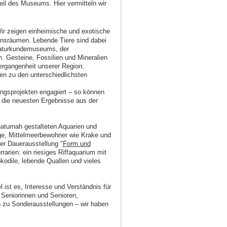
eil des Museums. Hier vermitteln wir
ir zeigen einheimische und exotische
ensräumen. Lebende Tiere sind dabei
 Naturkundemuseums, der
n. Gesteine, Fossilien und Mineralien
Vergangenheit unserer Region.
n zu den unterschiedlichsten
hungsprojekten engagiert – so können
die neuesten Ergebnisse aus der
naturnah gestalteten Aquarien und
nge, Mittelmeerbewohner wie Krake und
er Dauerausstellung "
Form und
rarien: ein riesiges Riffaquarium mit
kodile, lebende Quallen und vieles
el ist es, Interesse und Verständnis für
Seniorinnen und Senioren,
n zu Sonderausstellungen – wir haben