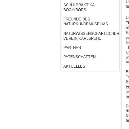
U
SCHULPRAKTIKA
f
BOGY/BORS
U
FREUNDE DES
T
NATURKUNDEMUSEUMS
a
R
NATURWISSENSCHAFTLICHER
v
VEREIN KARLSRUHE
N
T
PARTNER
U
PATENSCHAFTEN
w
a
AKTUELLES
E
T
S
F
l
m
Da
d
K
f