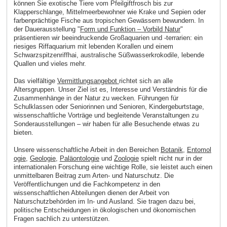
können Sie exotische Tiere vom Pfeilgiftfrosch bis zur
Klapperschlange, Mittelmeerbewohner wie Krake und Sepien oder
farbenprächtige Fische aus tropischen Gewässern bewundern. In
der Dauerausstellung "
Form und Funktion – Vorbild Natur
"
präsentieren wir beeindruckende Großaquarien und -terrarien: ein
riesiges Riffaquarium mit lebenden Korallen und einem
Schwarzspitzenriffhai, australische Süßwasserkrokodile, lebende
Quallen und vieles mehr.
Das vielfältige
Vermittlungsangebot
richtet sich an alle
Altersgruppen. Unser Ziel ist es, Interesse und Verständnis für die
Zusammenhänge in der Natur zu wecken. Führungen für
Schulklassen oder Seniorinnen und Senioren, Kindergeburtstage,
wissenschaftliche Vorträge und begleitende Veranstaltungen zu
Sonderausstellungen – wir haben für alle Besuchende etwas zu
bieten.
Unsere wissenschaftliche Arbeit in den Bereichen
Botanik
,
Entomol
ogie
,
Geologie
,
Paläontologie
und
Zoologie
spielt nicht nur in der
internationalen Forschung eine wichtige Rolle, sie leistet auch einen
unmittelbaren Beitrag zum Arten- und Naturschutz. Die
Veröffentlichungen und die Fachkompetenz in den
wissenschaftlichen Abteilungen dienen der Arbeit von
Naturschutzbehörden im In- und Ausland. Sie tragen dazu bei,
politische Entscheidungen in ökologischen und ökonomischen
Fragen sachlich zu unterstützen.