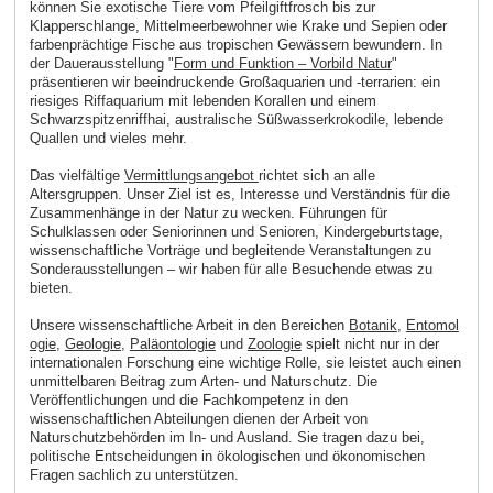
können Sie exotische Tiere vom Pfeilgiftfrosch bis zur
Klapperschlange, Mittelmeerbewohner wie Krake und Sepien oder
farbenprächtige Fische aus tropischen Gewässern bewundern. In
der Dauerausstellung "
Form und Funktion – Vorbild Natur
"
präsentieren wir beeindruckende Großaquarien und -terrarien: ein
riesiges Riffaquarium mit lebenden Korallen und einem
Schwarzspitzenriffhai, australische Süßwasserkrokodile, lebende
Quallen und vieles mehr.
Das vielfältige
Vermittlungsangebot
richtet sich an alle
Altersgruppen. Unser Ziel ist es, Interesse und Verständnis für die
Zusammenhänge in der Natur zu wecken. Führungen für
Schulklassen oder Seniorinnen und Senioren, Kindergeburtstage,
wissenschaftliche Vorträge und begleitende Veranstaltungen zu
Sonderausstellungen – wir haben für alle Besuchende etwas zu
bieten.
Unsere wissenschaftliche Arbeit in den Bereichen
Botanik
,
Entomol
ogie
,
Geologie
,
Paläontologie
und
Zoologie
spielt nicht nur in der
internationalen Forschung eine wichtige Rolle, sie leistet auch einen
unmittelbaren Beitrag zum Arten- und Naturschutz. Die
Veröffentlichungen und die Fachkompetenz in den
wissenschaftlichen Abteilungen dienen der Arbeit von
Naturschutzbehörden im In- und Ausland. Sie tragen dazu bei,
politische Entscheidungen in ökologischen und ökonomischen
Fragen sachlich zu unterstützen.