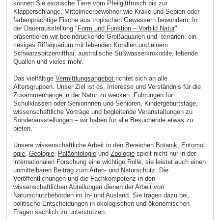
können Sie exotische Tiere vom Pfeilgiftfrosch bis zur
Klapperschlange, Mittelmeerbewohner wie Krake und Sepien oder
farbenprächtige Fische aus tropischen Gewässern bewundern. In
der Dauerausstellung "
Form und Funktion – Vorbild Natur
"
präsentieren wir beeindruckende Großaquarien und -terrarien: ein
riesiges Riffaquarium mit lebenden Korallen und einem
Schwarzspitzenriffhai, australische Süßwasserkrokodile, lebende
Quallen und vieles mehr.
Das vielfältige
Vermittlungsangebot
richtet sich an alle
Altersgruppen. Unser Ziel ist es, Interesse und Verständnis für die
Zusammenhänge in der Natur zu wecken. Führungen für
Schulklassen oder Seniorinnen und Senioren, Kindergeburtstage,
wissenschaftliche Vorträge und begleitende Veranstaltungen zu
Sonderausstellungen – wir haben für alle Besuchende etwas zu
bieten.
Unsere wissenschaftliche Arbeit in den Bereichen
Botanik
,
Entomol
ogie
,
Geologie
,
Paläontologie
und
Zoologie
spielt nicht nur in der
internationalen Forschung eine wichtige Rolle, sie leistet auch einen
unmittelbaren Beitrag zum Arten- und Naturschutz. Die
Veröffentlichungen und die Fachkompetenz in den
wissenschaftlichen Abteilungen dienen der Arbeit von
Naturschutzbehörden im In- und Ausland. Sie tragen dazu bei,
politische Entscheidungen in ökologischen und ökonomischen
Fragen sachlich zu unterstützen.