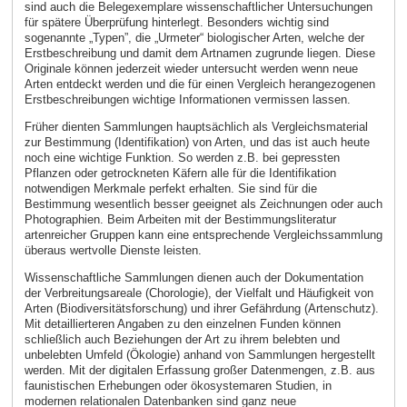
sind auch die Belegexemplare wissenschaftlicher Untersuchungen
für spätere Überprüfung hinterlegt. Besonders wichtig sind
sogenannte „Typen”, die „Urmeter“ biologischer Arten, welche der
Erstbeschreibung und damit dem Artnamen zugrunde liegen. Diese
Originale können jederzeit wieder untersucht werden wenn neue
Arten entdeckt werden und die für einen Vergleich herangezogenen
Erstbeschreibungen wichtige Informationen vermissen lassen.
Früher dienten Sammlungen hauptsächlich als Vergleichsmaterial
zur Bestimmung (Identifikation) von Arten, und das ist auch heute
noch eine wichtige Funktion. So werden z.B. bei gepressten
Pflanzen oder getrockneten Käfern alle für die Identifikation
notwendigen Merkmale perfekt erhalten. Sie sind für die
Bestimmung wesentlich besser geeignet als Zeichnungen oder auch
Photographien. Beim Arbeiten mit der Bestimmungsliteratur
artenreicher Gruppen kann eine entsprechende Vergleichssammlung
überaus wertvolle Dienste leisten.
Wissenschaftliche Sammlungen dienen auch der Dokumentation
der Verbreitungsareale (Chorologie), der Vielfalt und Häufigkeit von
Arten (Biodiversitätsforschung) und ihrer Gefährdung (Artenschutz).
Mit detaillierteren Angaben zu den einzelnen Funden können
schließlich auch Beziehungen der Art zu ihrem belebten und
unbelebten Umfeld (Ökologie) anhand von Sammlungen hergestellt
werden. Mit der digitalen Erfassung großer Datenmengen, z.B. aus
faunistischen Erhebungen oder ökosystemaren Studien, in
modernen relationalen Datenbanken sind ganz neue