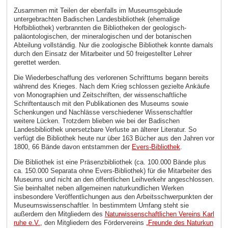
Zusammen mit Teilen der ebenfalls im Museumsgebäude
untergebrachten Badischen Landesbibliothek (ehemalige
Hofbibliothek) verbrannten die Bibliotheken der geologisch-
paläontologischen, der mineralogischen und der botanischen
Abteilung vollständig. Nur die zoologische Bibliothek konnte damals
durch den Einsatz der Mitarbeiter und 50 freigestellter Lehrer
gerettet werden.
Die Wiederbeschaffung des verlorenen Schrifttums begann bereits
während des Krieges. Nach dem Krieg schlossen gezielte Ankäufe
von Monographien und Zeitschriften, der wissenschaftliche
Schriftentausch mit den Publikationen des Museums sowie
Schenkungen und Nachlässe verschiedener Wissenschaftler
weitere Lücken. Trotzdem blieben wie bei der Badischen
Landesbibliothek unersetzbare Verluste an älterer Literatur. So
verfügt die Bibliothek heute nur über 163 Bücher aus den Jahren vor
1800, 66 Bände davon entstammen der
Evers-Bibliothek
.
Die Bibliothek ist eine Präsenzbibliothek (ca. 100.000 Bände plus
ca. 150.000 Separata ohne Evers-Bibliothek) für die Mitarbeiter des
Museums und nicht an den öffentlichen Leihverkehr angeschlossen.
Sie beinhaltet neben allgemeinen naturkundlichen Werken
insbesondere Veröffentlichungen aus den Arbeitsschwerpunkten der
Museumswissenschaftler. In bestimmtem Umfang steht sie
außerdem den Mitgliedern des
Naturwissenschaftlichen Vereins Karl
ruhe e.V.
, den Mitgliedern des Fördervereins
„Freunde des Naturkun