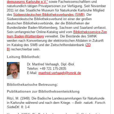
demuseums Karlsruhe e.V.“
sowie Fachwissenschaftlern und
naturkundlich tätigen Privatpersonen zur Verfügung. Seit November
2011 ist das Staatliche Museum für Naturkunde Karlsruhe Mitglied
des
Südwestdeutschen Bibliotheksverbundes (SWB)
. Der
Südwestdeutsche Bibliotheksverbund ist einer der großen
deutschen Bibliotheksverbünde, der die Bibliotheken der
Bundesländer Baden-Württemberg, Sachsen und Saarland umfasst.
Sein umfangreicher Online-Katalog wird vom
Bibliotheksservice-Zen
trum Baden-Württemberg
verwaltet. Die Bestände des SMNK
werden nach Konvertierung der elektronischen Altdaten in Zukunft
im Katalog des SWB und der Zeitschriftendatenbank (
ZD
B
)
recherchierbar sein.
Leitung Bibliothek:
Dr. Manfred Verhaagh, Dipl.-Biol.
Telefon: +49 721 175-2835
E-Mail:
manfred.verhaagh
@
smnk
.
de
Bibliothekarische Betreuung:
Publikationen zur Bibliotheksentwicklung
Ritzi, M. (1949): Die Badische Landessammlungen für Naturkunde
in Karlsruhe während und nach dem Kriege. –
Beitr. naturk. Forsch.
SüdwDtl.
8: 1-4