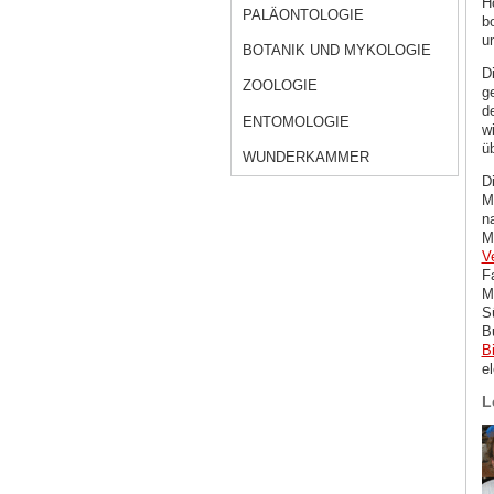
H
PALÄONTOLOGIE
b
un
BOTANIK UND MYKOLOGIE
D
ZOOLOGIE
g
d
ENTOMOLOGIE
wi
ü
WUNDERKAMMER
D
M
n
M
V
F
M
S
B
B
e
L