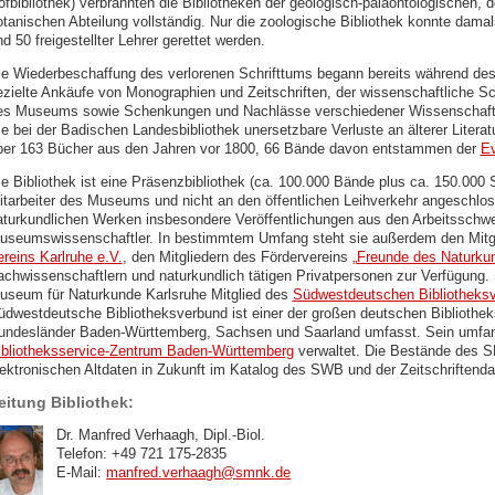
ofbibliothek) verbrannten die Bibliotheken der geologisch-paläontologischen, 
otanischen Abteilung vollständig. Nur die zoologische Bibliothek konnte damal
d 50 freigestellter Lehrer gerettet werden.
ie Wiederbeschaffung des verlorenen Schrifttums begann bereits während de
ezielte Ankäufe von Monographien und Zeitschriften, der wissenschaftliche Sc
es Museums sowie Schenkungen und Nachlässe verschiedener Wissenschaftle
e bei der Badischen Landesbibliothek unersetzbare Verluste an älterer Literatu
ber 163 Bücher aus den Jahren vor 1800, 66 Bände davon entstammen der
Ev
ie Bibliothek ist eine Präsenzbibliothek (ca. 100.000 Bände plus ca. 150.000 
itarbeiter des Museums und nicht an den öffentlichen Leihverkehr angeschlos
aturkundlichen Werken insbesondere Veröffentlichungen aus den Arbeitsschw
useumswissenschaftler. In bestimmtem Umfang steht sie außerdem den Mitg
ereins Karlruhe e.V.
, den Mitgliedern des Fördervereins
„Freunde des Naturku
achwissenschaftlern und naturkundlich tätigen Privatpersonen zur Verfügung. 
useum für Naturkunde Karlsruhe Mitglied des
Südwestdeutschen Bibliotheks
üdwestdeutsche Bibliotheksverbund ist einer der großen deutschen Bibliotheks
undesländer Baden-Württemberg, Sachsen und Saarland umfasst. Sein umfang
ibliotheksservice-Zentrum Baden-Württemberg
verwaltet. Die Bestände des 
lektronischen Altdaten in Zukunft im Katalog des SWB und der Zeitschriftenda
eitung Bibliothek:
Dr. Manfred Verhaagh, Dipl.-Biol.
Telefon: +49 721 175-2835
E-Mail:
manfred.verhaagh
@
smnk
.
de