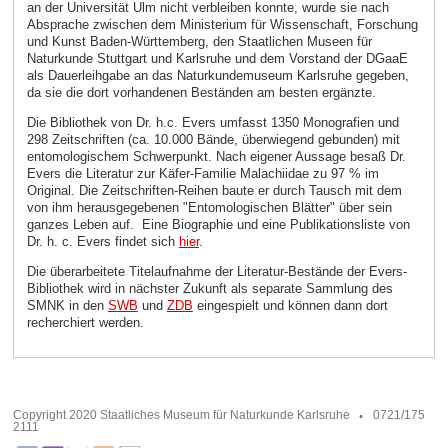
an der Universität Ulm nicht verbleiben konnte, wurde sie nach
Absprache zwischen dem Ministerium für Wissenschaft, Forschung
und Kunst Baden-Württemberg, den Staatlichen Museen für
Naturkunde Stuttgart und Karlsruhe und dem Vorstand der DGaaE
als Dauerleihgabe an das Naturkundemuseum Karlsruhe gegeben,
da sie die dort vorhandenen Beständen am besten ergänzte.
Die Bibliothek von Dr. h.c. Evers umfasst 1350 Monografien und
298 Zeitschriften (ca. 10.000 Bände, überwiegend gebunden) mit
entomologischem Schwerpunkt. Nach eigener Aussage besaß Dr.
Evers die Literatur zur Käfer-Familie Malachiidae zu 97 % im
Original. Die Zeitschriften-Reihen baute er durch Tausch mit dem
von ihm herausgegebenen "Entomologischen Blätter" über sein
ganzes Leben auf. Eine Biographie und eine Publikationsliste von
Dr. h. c. Evers findet sich
hier
.
Die überarbeitete Titelaufnahme der Literatur-Bestände der Evers-
Bibliothek wird in nächster Zukunft als separate Sammlung des
SMNK in den
SWB
und
ZDB
eingespielt und können dann dort
recherchiert werden.
Copyright 2020 Staatliches Museum für Naturkunde Karlsruhe
0721/175
2111