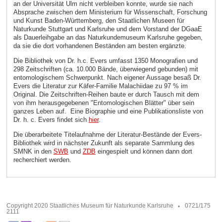
an der Universität Ulm nicht verbleiben konnte, wurde sie nach
Absprache zwischen dem Ministerium für Wissenschaft, Forschung
und Kunst Baden-Württemberg, den Staatlichen Museen für
Naturkunde Stuttgart und Karlsruhe und dem Vorstand der DGaaE
als Dauerleihgabe an das Naturkundemuseum Karlsruhe gegeben,
da sie die dort vorhandenen Beständen am besten ergänzte.
Die Bibliothek von Dr. h.c. Evers umfasst 1350 Monografien und
298 Zeitschriften (ca. 10.000 Bände, überwiegend gebunden) mit
entomologischem Schwerpunkt. Nach eigener Aussage besaß Dr.
Evers die Literatur zur Käfer-Familie Malachiidae zu 97 % im
Original. Die Zeitschriften-Reihen baute er durch Tausch mit dem
von ihm herausgegebenen "Entomologischen Blätter" über sein
ganzes Leben auf. Eine Biographie und eine Publikationsliste von
Dr. h. c. Evers findet sich
hier
.
Die überarbeitete Titelaufnahme der Literatur-Bestände der Evers-
Bibliothek wird in nächster Zukunft als separate Sammlung des
SMNK in den
SWB
und
ZDB
eingespielt und können dann dort
recherchiert werden.
Copyright 2020 Staatliches Museum für Naturkunde Karlsruhe
0721/175
2111