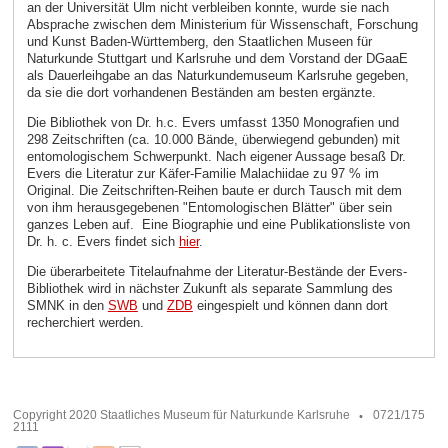
an der Universität Ulm nicht verbleiben konnte, wurde sie nach
Absprache zwischen dem Ministerium für Wissenschaft, Forschung
und Kunst Baden-Württemberg, den Staatlichen Museen für
Naturkunde Stuttgart und Karlsruhe und dem Vorstand der DGaaE
als Dauerleihgabe an das Naturkundemuseum Karlsruhe gegeben,
da sie die dort vorhandenen Beständen am besten ergänzte.
Die Bibliothek von Dr. h.c. Evers umfasst 1350 Monografien und
298 Zeitschriften (ca. 10.000 Bände, überwiegend gebunden) mit
entomologischem Schwerpunkt. Nach eigener Aussage besaß Dr.
Evers die Literatur zur Käfer-Familie Malachiidae zu 97 % im
Original. Die Zeitschriften-Reihen baute er durch Tausch mit dem
von ihm herausgegebenen "Entomologischen Blätter" über sein
ganzes Leben auf. Eine Biographie und eine Publikationsliste von
Dr. h. c. Evers findet sich
hier
.
Die überarbeitete Titelaufnahme der Literatur-Bestände der Evers-
Bibliothek wird in nächster Zukunft als separate Sammlung des
SMNK in den
SWB
und
ZDB
eingespielt und können dann dort
recherchiert werden.
Copyright 2020 Staatliches Museum für Naturkunde Karlsruhe
0721/175
2111