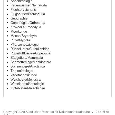
Bodenzoologie
Fadenwürmer/Nematoda
Flechten/Lichens
Flugsaurier/Pterosauria
Geographie
Geradflügler/Orthoptera
Krokodile/Crocodylia
Moorkunde
Moose/Bryophyta
Pilze/Mycota
Pflanzensoziologie
Rüsselkäfer/Curculionidea
Ruderfußkrebse/Copepoda
Säugetiere/Mammalia
Schmetterlinge/Lepidoptera
Spinnentiere/Arachnida
Tropenökologie
Vegetationskunde
Weichtiere/Mollusca
Wirbeltierpaläontologie
Zipfelkäfer/Malachiidae
Copyright 2020 Staatliches Museum für Naturkunde Karlsruhe
0721/175