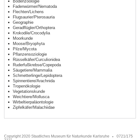
Bodenzoologie
Fadenwürmer/Nematoda
Flechten/Lichens
Flugsaurier/Pterosauria
Geographie
Geradflügler/Orthoptera
Krokodile/Crocodylia
Moorkunde
Moose/Bryophyta
Pilze/Mycota
Pflanzensoziologie
Rüsselkäfer/Curculionidea
Ruderfußkrebse/Copepoda
Säugetiere/Mammalia
Schmetterlinge/Lepidoptera
Spinnentiere/Arachnida
Tropenökologie
Vegetationskunde
Weichtiere/Mollusca
Wirbeltierpaläontologie
Zipfelkäfer/Malachiidae
Copyright 2020 Staatliches Museum für Naturkunde Karlsruhe
0721/175