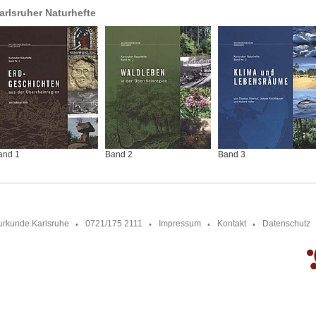
arlsruher Naturhefte
and 1
Band 2
Band 3
urkunde Karlsruhe
0721/175 2111
Impressum
Kontakt
Datenschutz