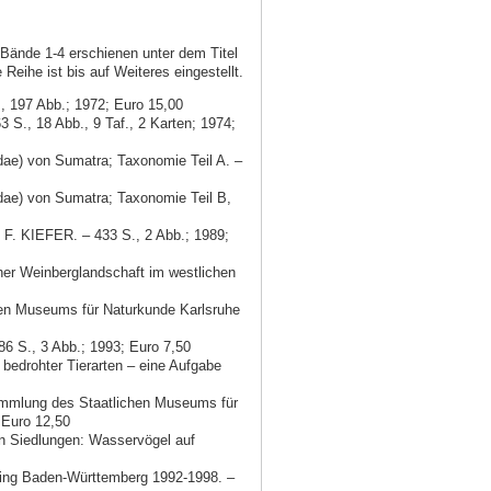
Bände 1-4 erschienen unter dem Titel
Reihe ist bis auf Weiteres eingestellt.
, 197 Abb.; 1972; Euro 15,00
S., 18 Abb., 9 Taf., 2 Karten; 1974;
ae) von Sumatra; Taxonomie Teil A. –
ae) von Sumatra; Taxonomie Teil B,
F. KIEFER. – 433 S., 2 Abb.; 1989;
her Weinberglandschaft im westlichen
chen Museums für Naturkunde Karlsruhe
6 S., 3 Abb.; 1993; Euro 7,50
edrohter Tierarten – eine Aufgabe
mmlung des Staatlichen Museums für
 Euro 12,50
 Siedlungen: Wasservögel auf
ng Baden-Württemberg 1992-1998. –