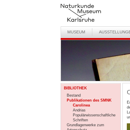
MUSEUM
AUSSTELLUNG
BIBLIOTHEK
C
Bestand
Publikationen des SMNK
E
Carolinea
d
Andrias
L
Populärwissenschaftliche
u
Schriften
Grundlagenwerke zum
Artenschutz