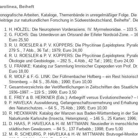
arolinea, Beiheft
onografische Arbeiten, Kataloge, Themenbände in unregelmäßiger Folge. Die 
Beiträge zur naturkundlichen Forschung in Südwestdeutschland, Beihefte". Die 
H. HÖLZEL: Die Neuropteren Vorderasiens. IV. Myrmeleonidae. – 103 S.
G. FUCHS: Das Unterdevon am Ortsrand der Eifeler Nordsüd-Zone. – 163 
Euro 25,50
R. U. ROESLER & P. V. KÜPPERS: Die Phycitinae (Lepidoptera: Pyralid
279 S., 7 Abb., 36 Taf.; 1979; Euro 24,00
R. U. ROESLER & P. V. KÜPPERS: Die Phycitinae (Lepidoptera: Pyralid
Ökologie und Geobiologie. – 282 S., 4 Abb., 42 Taf.; 1981; Euro 24,00
U. FRANKE: Katalog zur Sammlung limnischer Copepoden von Prof. Dr. 
Euro 18,00
R. WOLF & F.-G. LINK: Der Füllmenbacher Hofberg – ein Rest historisc
Stromberg. – 84 S., 35 Abb.; 1990; Euro 10,00
Gesamtverzeichnis der Veröffentlichungen in Zeitschriften des Staatli
1936–1997. – 119 S.; 1999; Euro 3,50
E. FREY & B. HERKNER (Eds.): Artbegriff versus Evolutionstheorie? – 8
P. HAVELKA: Auswilderung, Gefangenschaftsvermehrung und Erhaltung b
des Naturschutzes. – 64 S., 75 Abb.; 1995; Euro 10,00
R. HECKMANN: Katalog der Wanzen aus Baden-Württemberg in der Sa
Naturkunde Karlsruhe (Insecta, Heteroptera). – 146 S., 25 Karten; 1996;
D. HAAS, P. HAVELKA & H.-W. MITTMANN: Neusiedler in menschlichen
städtischen Gewässern. – 84 S., 137 Farbabb.; 1998; Euro 5,00
M. R. SCHEURIG, P. HAVELKA & H.-W. MITTMANN: Brutvogel-Monitori