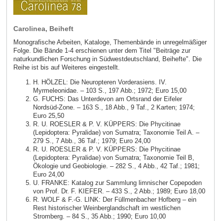
Carolinea, Beiheft
Monografische Arbeiten, Kataloge, Themenbände in unregelmäßiger
Folge. Die Bände 1-4 erschienen unter dem Titel "Beiträge zur
naturkundlichen Forschung in Südwestdeutschland, Beihefte". Die
Reihe ist bis auf Weiteres eingestellt.
H. HÖLZEL: Die Neuropteren Vorderasiens. IV.
Myrmeleonidae. – 103 S., 197 Abb.; 1972; Euro 15,00
G. FUCHS: Das Unterdevon am Ortsrand der Eifeler
Nordsüd-Zone. – 163 S., 18 Abb., 9 Taf., 2 Karten; 1974;
Euro 25,50
R. U. ROESLER & P. V. KÜPPERS: Die Phycitinae
(Lepidoptera: Pyralidae) von Sumatra; Taxonomie Teil A. –
279 S., 7 Abb., 36 Taf.; 1979; Euro 24,00
R. U. ROESLER & P. V. KÜPPERS: Die Phycitinae
(Lepidoptera: Pyralidae) von Sumatra; Taxonomie Teil B,
Ökologie und Geobiologie. – 282 S., 4 Abb., 42 Taf.; 1981;
Euro 24,00
U. FRANKE: Katalog zur Sammlung limnischer Copepoden
von Prof. Dr. F. KIEFER. – 433 S., 2 Abb.; 1989; Euro 18,00
R. WOLF & F.-G. LINK: Der Füllmenbacher Hofberg – ein
Rest historischer Weinberglandschaft im westlichen
Stromberg. – 84 S., 35 Abb.; 1990; Euro 10,00