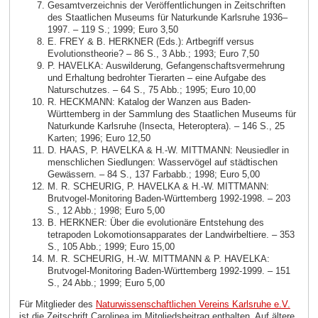
Gesamtverzeichnis der Veröffentlichungen in Zeitschriften
des Staatlichen Museums für Naturkunde Karlsruhe 1936–
1997. – 119 S.; 1999; Euro 3,50
E. FREY & B. HERKNER (Eds.): Artbegriff versus
Evolutionstheorie? – 86 S., 3 Abb.; 1993; Euro 7,50
P. HAVELKA: Auswilderung, Gefangenschaftsvermehrung
und Erhaltung bedrohter Tierarten – eine Aufgabe des
Naturschutzes. – 64 S., 75 Abb.; 1995; Euro 10,00
R. HECKMANN: Katalog der Wanzen aus Baden-
Württemberg in der Sammlung des Staatlichen Museums für
Naturkunde Karlsruhe (Insecta, Heteroptera). – 146 S., 25
Karten; 1996; Euro 12,50
D. HAAS, P. HAVELKA & H.-W. MITTMANN: Neusiedler in
menschlichen Siedlungen: Wasservögel auf städtischen
Gewässern. – 84 S., 137 Farbabb.; 1998; Euro 5,00
M. R. SCHEURIG, P. HAVELKA & H.-W. MITTMANN:
Brutvogel-Monitoring Baden-Württemberg 1992-1998. – 203
S., 12 Abb.; 1998; Euro 5,00
B. HERKNER: Über die evolutionäre Entstehung des
tetrapoden Lokomotionsapparates der Landwirbeltiere. – 353
S., 105 Abb.; 1999; Euro 15,00
M. R. SCHEURIG, H.-W. MITTMANN & P. HAVELKA:
Brutvogel-Monitoring Baden-Württemberg 1992-1999. – 151
S., 24 Abb.; 1999; Euro 5,00
Für Mitglieder des
Naturwissenschaftlichen Vereins Karlsruhe e.V.
ist die Zeitschrift Carolinea im Mitgliedsbeitrag enthalten. Auf ältere