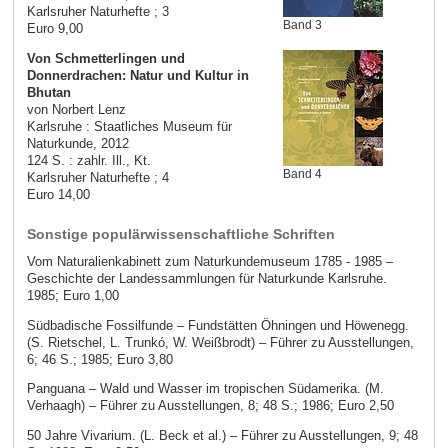
Karlsruher Naturhefte ; 3
Band 3
Euro 9,00
Von Schmetterlingen und
Donnerdrachen: Natur und Kultur in
Bhutan
von Norbert Lenz
Karlsruhe : Staatliches Museum für
Naturkunde, 2012
124 S. : zahlr. Ill., Kt.
Band 4
Karlsruher Naturhefte ; 4
Euro 14,00
Sonstige populärwissenschaftliche Schriften
Vom Naturalienkabinett zum Naturkundemuseum 1785 - 1985 –
Geschichte der Landessammlungen für Naturkunde Karlsruhe.
1985; Euro 1,00
Südbadische Fossilfunde – Fundstätten Öhningen und Höwenegg.
(S. Rietschel, L. Trunkó, W. Weißbrodt) – Führer zu Ausstellungen,
6; 46 S.; 1985; Euro 3,80
Panguana – Wald und Wasser im tropischen Südamerika. (M.
Verhaagh) – Führer zu Ausstellungen, 8; 48 S.; 1986; Euro 2,50
50 Jahre Vivarium. (L. Beck et al.) – Führer zu Ausstellungen, 9; 48