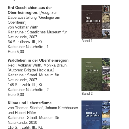
Erd-Geschichten aus der
Oberrheinregion
: [Ausg. zur
Dauerausstellung "Geologie am
Oberrhein"]
von Volkmar Wirth
Karlsruhe : Staatliches Museum für
Naturkunde, 2007
Band 1
64 S. : überw. Ill., Kt.
Karlsruher Naturhefte ; 1
Euro 5,00
Waldleben in der Oberrheinregion
Red.: Volkmar Wirth, Monika Braun.
[Autoren: Brigitte Heck u.a.]
Karlsruhe : Staatl. Museum für
Naturkunde, 2007
148 S. : zahlr. Ill., Kt.
Karlsruher Naturhefte ; 2
Band 2
Euro 9,00
Klima und Lebensräume
von Thomas Stierhof, Johann Kirchhauser
und Hubert Höfer
Karlsruhe : Staatl. Museum für
Naturkunde, 2010
116 S. : zahlr. Ill., Kt.