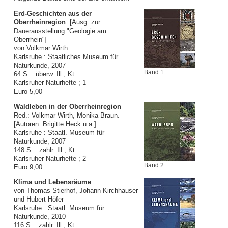
Erd-Geschichten aus der
Oberrheinregion
: [Ausg. zur
Dauerausstellung "Geologie am
Oberrhein"]
von Volkmar Wirth
Karlsruhe : Staatliches Museum für
Naturkunde, 2007
Band 1
64 S. : überw. Ill., Kt.
Karlsruher Naturhefte ; 1
Euro 5,00
Waldleben in der Oberrheinregion
Red.: Volkmar Wirth, Monika Braun.
[Autoren: Brigitte Heck u.a.]
Karlsruhe : Staatl. Museum für
Naturkunde, 2007
148 S. : zahlr. Ill., Kt.
Karlsruher Naturhefte ; 2
Band 2
Euro 9,00
Klima und Lebensräume
von Thomas Stierhof, Johann Kirchhauser
und Hubert Höfer
Karlsruhe : Staatl. Museum für
Naturkunde, 2010
116 S. : zahlr. Ill., Kt.