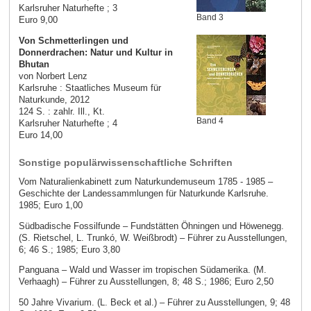
Karlsruher Naturhefte ; 3
Band 3
Euro 9,00
Von Schmetterlingen und
Donnerdrachen: Natur und Kultur in
Bhutan
von Norbert Lenz
Karlsruhe : Staatliches Museum für
Naturkunde, 2012
124 S. : zahlr. Ill., Kt.
Band 4
Karlsruher Naturhefte ; 4
Euro 14,00
Sonstige populärwissenschaftliche Schriften
Vom Naturalienkabinett zum Naturkundemuseum 1785 - 1985 –
Geschichte der Landessammlungen für Naturkunde Karlsruhe.
1985; Euro 1,00
Südbadische Fossilfunde – Fundstätten Öhningen und Höwenegg.
(S. Rietschel, L. Trunkó, W. Weißbrodt) – Führer zu Ausstellungen,
6; 46 S.; 1985; Euro 3,80
Panguana – Wald und Wasser im tropischen Südamerika. (M.
Verhaagh) – Führer zu Ausstellungen, 8; 48 S.; 1986; Euro 2,50
50 Jahre Vivarium. (L. Beck et al.) – Führer zu Ausstellungen, 9; 48