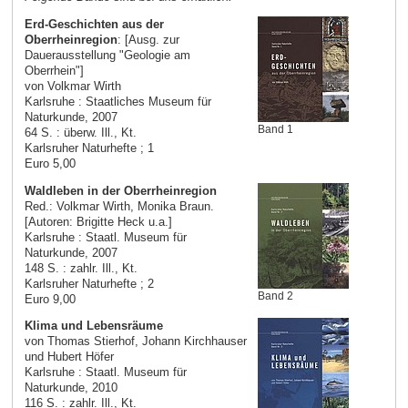
Erd-Geschichten aus der
Oberrheinregion
: [Ausg. zur
Dauerausstellung "Geologie am
Oberrhein"]
von Volkmar Wirth
Karlsruhe : Staatliches Museum für
Naturkunde, 2007
Band 1
64 S. : überw. Ill., Kt.
Karlsruher Naturhefte ; 1
Euro 5,00
Waldleben in der Oberrheinregion
Red.: Volkmar Wirth, Monika Braun.
[Autoren: Brigitte Heck u.a.]
Karlsruhe : Staatl. Museum für
Naturkunde, 2007
148 S. : zahlr. Ill., Kt.
Karlsruher Naturhefte ; 2
Band 2
Euro 9,00
Klima und Lebensräume
von Thomas Stierhof, Johann Kirchhauser
und Hubert Höfer
Karlsruhe : Staatl. Museum für
Naturkunde, 2010
116 S. : zahlr. Ill., Kt.