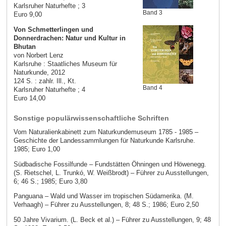
Karlsruher Naturhefte ; 3
Band 3
Euro 9,00
Von Schmetterlingen und
Donnerdrachen: Natur und Kultur in
Bhutan
von Norbert Lenz
Karlsruhe : Staatliches Museum für
Naturkunde, 2012
124 S. : zahlr. Ill., Kt.
Band 4
Karlsruher Naturhefte ; 4
Euro 14,00
Sonstige populärwissenschaftliche Schriften
Vom Naturalienkabinett zum Naturkundemuseum 1785 - 1985 –
Geschichte der Landessammlungen für Naturkunde Karlsruhe.
1985; Euro 1,00
Südbadische Fossilfunde – Fundstätten Öhningen und Höwenegg.
(S. Rietschel, L. Trunkó, W. Weißbrodt) – Führer zu Ausstellungen,
6; 46 S.; 1985; Euro 3,80
Panguana – Wald und Wasser im tropischen Südamerika. (M.
Verhaagh) – Führer zu Ausstellungen, 8; 48 S.; 1986; Euro 2,50
50 Jahre Vivarium. (L. Beck et al.) – Führer zu Ausstellungen, 9; 48