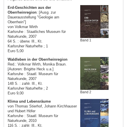
Erd-Geschichten aus der
Oberrheinregion
: [Ausg. zur
Dauerausstellung "Geologie am
Oberrhein"]
von Volkmar Wirth
Karlsruhe : Staatliches Museum für
Naturkunde, 2007
Band 1
64 S. : überw. Ill., Kt.
Karlsruher Naturhefte ; 1
Euro 5,00
Waldleben in der Oberrheinregion
Red.: Volkmar Wirth, Monika Braun.
[Autoren: Brigitte Heck u.a.]
Karlsruhe : Staatl. Museum für
Naturkunde, 2007
148 S. : zahlr. Ill., Kt.
Karlsruher Naturhefte ; 2
Band 2
Euro 9,00
Klima und Lebensräume
von Thomas Stierhof, Johann Kirchhauser
und Hubert Höfer
Karlsruhe : Staatl. Museum für
Naturkunde, 2010
116 S. : zahlr. Ill., Kt.