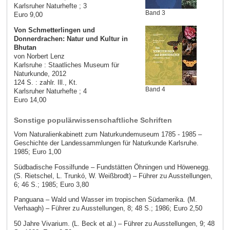
Karlsruher Naturhefte ; 3
Band 3
Euro 9,00
Von Schmetterlingen und
Donnerdrachen: Natur und Kultur in
Bhutan
von Norbert Lenz
Karlsruhe : Staatliches Museum für
Naturkunde, 2012
124 S. : zahlr. Ill., Kt.
Band 4
Karlsruher Naturhefte ; 4
Euro 14,00
Sonstige populärwissenschaftliche Schriften
Vom Naturalienkabinett zum Naturkundemuseum 1785 - 1985 –
Geschichte der Landessammlungen für Naturkunde Karlsruhe.
1985; Euro 1,00
Südbadische Fossilfunde – Fundstätten Öhningen und Höwenegg.
(S. Rietschel, L. Trunkó, W. Weißbrodt) – Führer zu Ausstellungen,
6; 46 S.; 1985; Euro 3,80
Panguana – Wald und Wasser im tropischen Südamerika. (M.
Verhaagh) – Führer zu Ausstellungen, 8; 48 S.; 1986; Euro 2,50
50 Jahre Vivarium. (L. Beck et al.) – Führer zu Ausstellungen, 9; 48