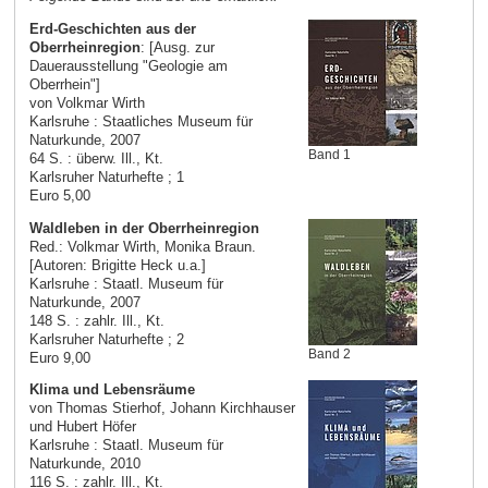
Erd-Geschichten aus der
Oberrheinregion
: [Ausg. zur
Dauerausstellung "Geologie am
Oberrhein"]
von Volkmar Wirth
Karlsruhe : Staatliches Museum für
Naturkunde, 2007
Band 1
64 S. : überw. Ill., Kt.
Karlsruher Naturhefte ; 1
Euro 5,00
Waldleben in der Oberrheinregion
Red.: Volkmar Wirth, Monika Braun.
[Autoren: Brigitte Heck u.a.]
Karlsruhe : Staatl. Museum für
Naturkunde, 2007
148 S. : zahlr. Ill., Kt.
Karlsruher Naturhefte ; 2
Band 2
Euro 9,00
Klima und Lebensräume
von Thomas Stierhof, Johann Kirchhauser
und Hubert Höfer
Karlsruhe : Staatl. Museum für
Naturkunde, 2010
116 S. : zahlr. Ill., Kt.