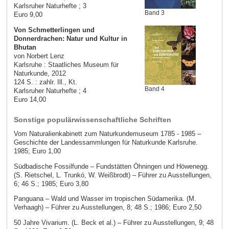
Karlsruher Naturhefte ; 3
Band 3
Euro 9,00
Von Schmetterlingen und
Donnerdrachen: Natur und Kultur in
Bhutan
von Norbert Lenz
Karlsruhe : Staatliches Museum für
Naturkunde, 2012
124 S. : zahlr. Ill., Kt.
Band 4
Karlsruher Naturhefte ; 4
Euro 14,00
Sonstige populärwissenschaftliche Schriften
Vom Naturalienkabinett zum Naturkundemuseum 1785 - 1985 –
Geschichte der Landessammlungen für Naturkunde Karlsruhe.
1985; Euro 1,00
Südbadische Fossilfunde – Fundstätten Öhningen und Höwenegg.
(S. Rietschel, L. Trunkó, W. Weißbrodt) – Führer zu Ausstellungen,
6; 46 S.; 1985; Euro 3,80
Panguana – Wald und Wasser im tropischen Südamerika. (M.
Verhaagh) – Führer zu Ausstellungen, 8; 48 S.; 1986; Euro 2,50
50 Jahre Vivarium. (L. Beck et al.) – Führer zu Ausstellungen, 9; 48