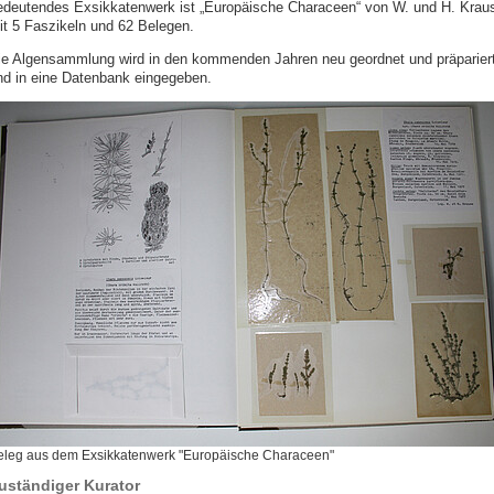
edeutendes Exsikkatenwerk ist „Europäische Characeen“ von W. und H. Krau
it 5 Faszikeln und 62 Belegen.
ie Algensammlung wird in den kommenden Jahren neu geordnet und präparier
nd in eine Datenbank eingegeben.
eleg aus dem Exsikkatenwerk "Europäische Characeen"
uständiger Kurator