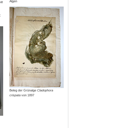
Algen
se
t
Beleg der Grünalge
Cladophora
crispata
von 1897