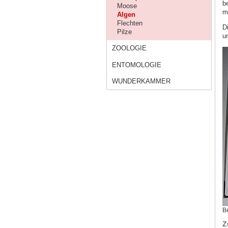
b
Moose
m
Algen
Flechten
D
Pilze
u
ZOOLOGIE
ENTOMOLOGIE
WUNDERKAMMER
B
Z