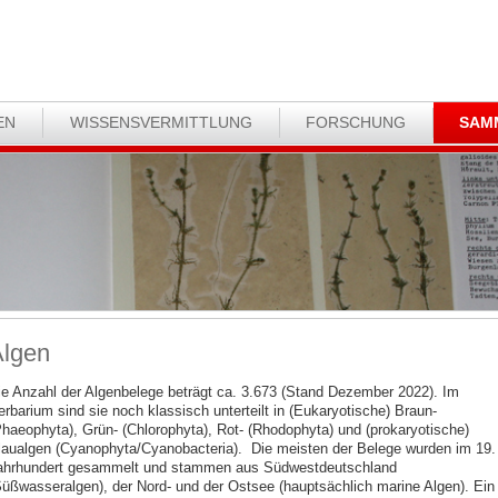
EN
WISSENSVERMITTLUNG
FORSCHUNG
SAM
lgen
ie Anzahl der Algenbelege beträgt ca. 3.673 (Stand Dezember 2022). Im
erbarium sind sie noch klassisch unterteilt in (Eukaryotische) Braun-
Phaeophyta), Grün- (Chlorophyta), Rot- (Rhodophyta) und (prokaryotische)
laualgen (Cyanophyta/Cyanobacteria). Die meisten der Belege wurden im 19.
ahrhundert gesammelt und stammen aus Südwestdeutschland
Süßwasseralgen), der Nord- und der Ostsee (hauptsächlich marine Algen). Ein