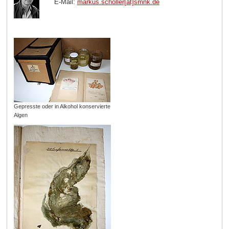
E-Mail:
markus.scholler[at]smnk
.
de
Gepresste oder in Alkohol konservierte
Algen