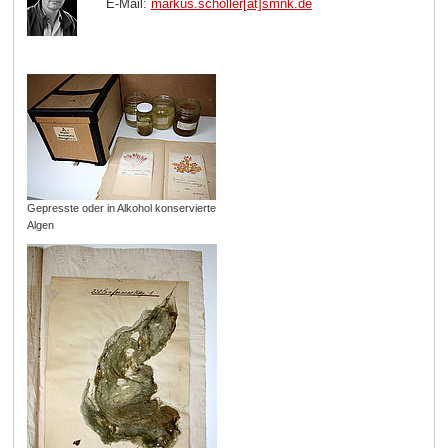
E-Mail:
markus.scholler[at]smnk
.
de
Gepresste oder in Alkohol konservierte
Algen